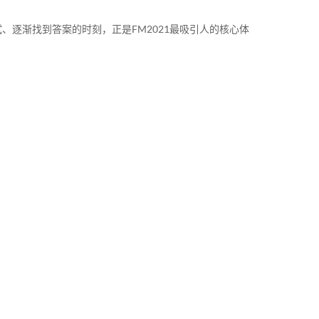
逐渐找到答案的时刻，正是FM2021最吸引人的核心体