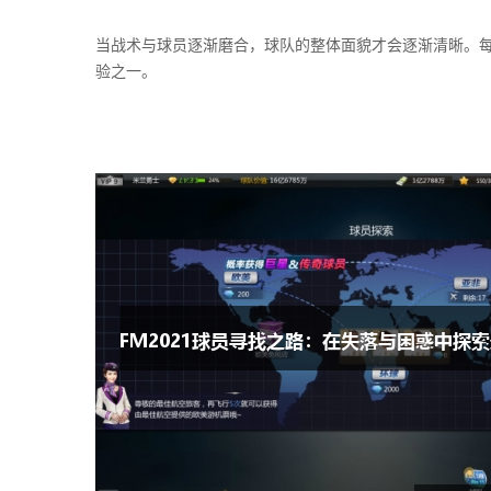
当战术与球员逐渐磨合，球队的整体面貌才会逐渐清晰。每
验之一。