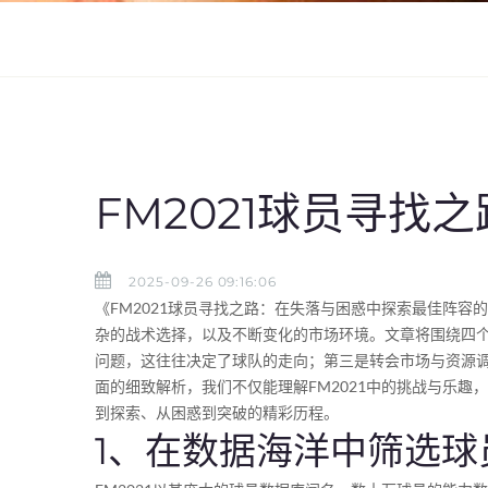
FM2021球员寻
2025-09-26 09:16:06
《FM2021球员寻找之路：在失落与困惑中探索最佳阵
杂的战术选择，以及不断变化的市场环境。文章将围绕四
问题，这往往决定了球队的走向；第三是转会市场与资源
面的细致解析，我们不仅能理解FM2021中的挑战与乐趣
到探索、从困惑到突破的精彩历程。
1、在数据海洋中筛选球