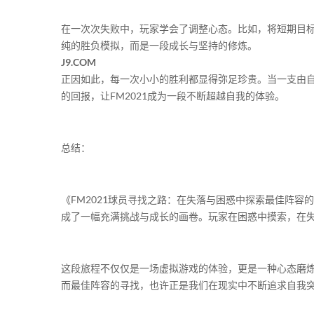
在一次次失败中，玩家学会了调整心态。比如，将短期目标
纯的胜负模拟，而是一段成长与坚持的修炼。
J9.COM
正因如此，每一次小小的胜利都显得弥足珍贵。当一支由
的回报，让FM2021成为一段不断超越自我的体验。
总结：
《FM2021球员寻找之路：在失落与困惑中探索最佳阵
成了一幅充满挑战与成长的画卷。玩家在困惑中摸索，在
这段旅程不仅仅是一场虚拟游戏的体验，更是一种心态磨炼
而最佳阵容的寻找，也许正是我们在现实中不断追求自我