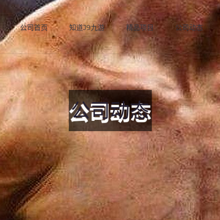
公司首页
知道J9九游
精品项目
公司动态
公司动态