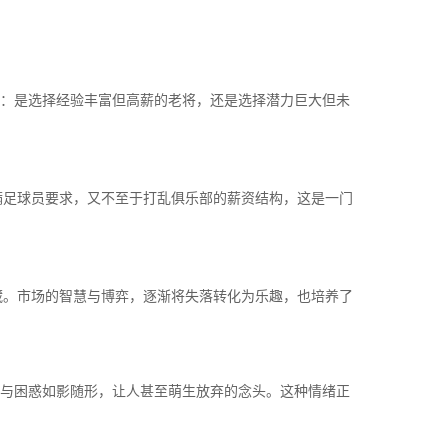
难：是选择经验丰富但高薪的老将，还是选择潜力巨大但未
满足球员要求，又不至于打乱俱乐部的薪资结构，这是一门
藏。市场的智慧与博弈，逐渐将失落转化为乐趣，也培养了
落与困惑如影随形，让人甚至萌生放弃的念头。这种情绪正