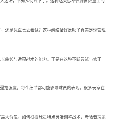
陷入迷茫，不知从何处下手。这种迷失感不仅源自数量上的
荐，还是凭直觉去尝试？这种纠结恰好反映了真实足球管理
成长曲线与适配战术的能力。正是在这种不断尝试与修正
到逼抢强度，每个细节都可能影响球员的表现。很多玩家在
其最大价值。如何根据球员特点灵活调整战术，考验着玩家