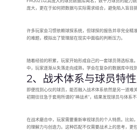
FM2021以其庞大的球员数据库闻名，数十万球员的能
庞大，更在于如何把数据与实际需求结合，避免陷入盲目
许多玩家会习惯依赖球探系统，但球探的报告并非完全精
的难题，模拟出了管理层在现实中面临的判断压力。
随着经验的积累，玩家开始形成自己的一套球员筛选标准
中，玩家逐渐从失落走向成熟，学会在复杂的数据库中找
2、战术体系与球员特
即便找到心仪的球员，能否融入战术体系依然是另一道难关
初期往往急于套用所谓的“神战术”，结果发现球员与体系
在战术磨合中，玩家需要重新审视球员的个人特质。比如
的理解力与创造力。这种匹配不仅需要战术上的思考，更